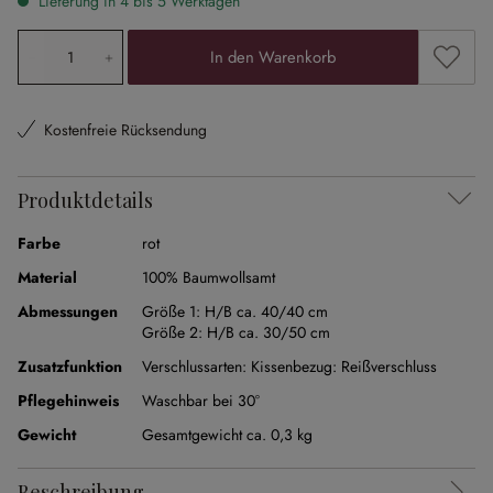
Lieferung in 4 bis 5 Werktagen
Produkt Anzahl: Gib den gewünschten Wert ein oder ben
Zum Me
In den Warenkorb
Kostenfreie Rücksendung
Produktdetails
Farbe
rot
Material
100% Baumwollsamt
Abmessungen
Größe 1:
H/B ca. 40/40 cm
Größe 2:
H/B ca. 30/50 cm
Zusatzfunktion
Verschlussarten:
Kissenbezug: Reißverschluss
Pflegehinweis
Waschbar bei 30°
Gewicht
Gesamtgewicht ca. 0,3 kg
Beschreibung