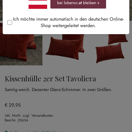
bei loberon.
at
bleiben »
Ich möchte immer automatisch in den deutschen Online-
Shop weitergeleitet werden.
Kissenhülle 2er Set Tavoliera
Samtig weich.
Dezenter Glanz-Schimmer.
In zwei Größen.
€ 29,95
inkl. MwSt. zzgl. Versandkosten
Best-Nr.
25634