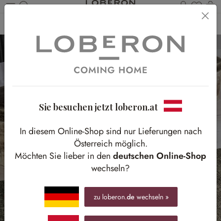
Du has
Wa
Zum Hauptinhalt springen
Home
Textilien
Kissen & Hüllen
Kissenhüllen
Sie besuchen jetzt loberon.at
In diesem Online-Shop sind nur Lieferungen nach
Österreich möglich.
Möchten Sie lieber in den
deutschen Online-Shop
wechseln?
zu loberon.
de
wechseln »