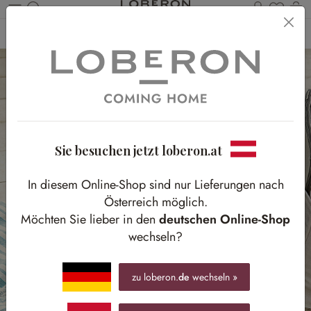
Du has
Wa
Zum Hauptinhalt springen
Home
Textilien
Kissen & Hüllen
Kissenhüllen
Sie besuchen jetzt loberon.at
In diesem Online-Shop sind nur Lieferungen nach
Österreich möglich.
Möchten Sie lieber in den
deutschen Online-Shop
wechseln?
zu loberon.
de
wechseln »