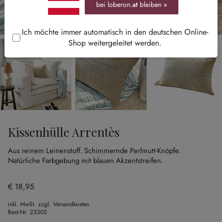
bei loberon.
at
bleiben »
Ich möchte immer automatisch in den deutschen Online-
Shop weitergeleitet werden.
Kissenhülle Arrentès
Aus reinem Leinenstoff.
Schimmernde Perlmutt-Knöpfe.
Natürliche Farbgebung mit blauen Akzentstreifen.
€ 18,95
inkl. MwSt. zzgl. Versandkosten
Best-Nr.
23302