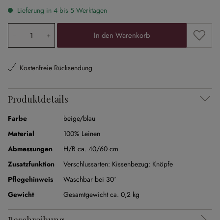
Lieferung in 4 bis 5 Werktagen
Produkt Anzahl: Gib den gewünschten Wert ein oder ben
Zum Me
In den Warenkorb
Kostenfreie Rücksendung
Produktdetails
Farbe
beige/blau
Material
100% Leinen
Abmessungen
H/B ca. 40/60 cm
Zusatzfunktion
Verschlussarten:
Kissenbezug: Knöpfe
Pflegehinweis
Waschbar bei 30°
Gewicht
Gesamtgewicht ca. 0,2 kg