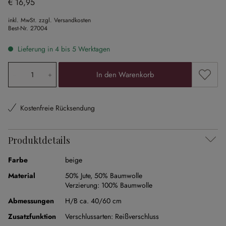
€ 16,95
inkl. MwSt. zzgl. Versandkosten
Best-Nr.
27004
Lieferung in 4 bis 5 Werktagen
Produkt Anzahl: Gib den gewünschten Wert ein oder ben
Zum Me
In den Warenkorb
Kostenfreie Rücksendung
Produktdetails
Farbe
beige
Material
50% Jute
,
50% Baumwolle
Verzierung:
100% Baumwolle
Abmessungen
H/B ca. 40/60 cm
Zusatzfunktion
Verschlussarten:
Reißverschluss