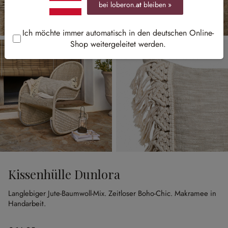
bei loberon.
at
bleiben »
Ich möchte immer automatisch in den deutschen Online-
Shop weitergeleitet werden.
Kissenhülle Dunlora
Langlebiger Jute-Baumwoll-Mix.
Zeitloser Boho-Chic.
Makramee in
Handarbeit.