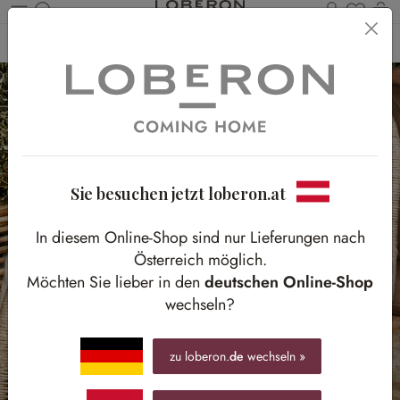
Du has
Wa
Zum Hauptinhalt springen
Home
Textilien
Kissen & Hüllen
Kissenhüllen
Sie besuchen jetzt loberon.at
In diesem Online-Shop sind nur Lieferungen nach
Österreich möglich.
Möchten Sie lieber in den
deutschen Online-Shop
wechseln?
zu loberon.
de
wechseln »