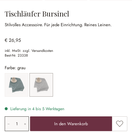
Tischläufer Bursinel
Stilvolles Accessoire.
Für jede Einrichtung.
Reines Leinen.
€ 26,95
inkl. MwSt. zzgl. Versandkosten
Best-Nr.
23338
Farbe: grau
blau
grau
Lieferung in 4 bis 5 Werktagen
Produkt Anzahl: Gib den gewünschten Wert ein oder ben
Zum Me
In den Warenkorb