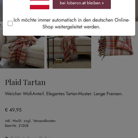
bei loberon.
at
bleiben »
Ich möchte immer automatisch in den deutschen Online-
Shop weitergeleitet werden.
Plaid Tartan
Weicher Woll-Anteil.
Elegantes Tartan-Muster.
Lange Fransen.
€ 49,95
inkl. MwSt. zzgl. Versandkosten
Best-Nr.
21308