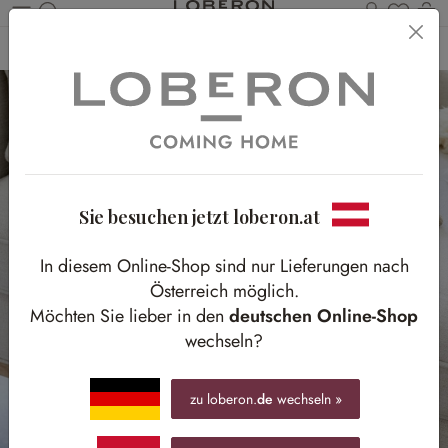
Du has
Wa
Zum Hauptinhalt springen
Home
Textilien
Plaids & Decken
Sie besuchen jetzt loberon.at
In diesem Online-Shop sind nur Lieferungen nach
Österreich möglich.
Möchten Sie lieber in den
deutschen Online-Shop
wechseln?
zu loberon.
de
wechseln »