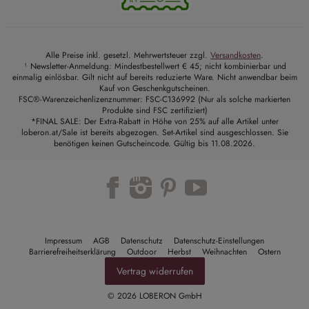
Alle Preise inkl. gesetzl. Mehrwertsteuer zzgl.
Versandkosten
.
¹ Newsletter-Anmeldung: Mindestbestellwert € 45; nicht kombinierbar und
einmalig einlösbar. Gilt nicht auf bereits reduzierte Ware. Nicht anwendbar beim
Kauf von Geschenkgutscheinen.
FSC®-Warenzeichenlizenznummer: FSC-C136992 (Nur als solche markierten
Produkte sind FSC zertifiziert)
*FINAL SALE: Der Extra-Rabatt in Höhe von 25% auf alle Artikel unter
loberon.at/Sale ist bereits abgezogen. Set-Artikel sind ausgeschlossen. Sie
benötigen keinen Gutscheincode. Gültig bis 11.08.2026.
Trustpilot
Impressum
AGB
Datenschutz
Datenschutz-Einstellungen
Barrierefreiheitserklärung
Outdoor
Herbst
Weihnachten
Ostern
Vertrag widerrufen
© 2026 LOBERON GmbH