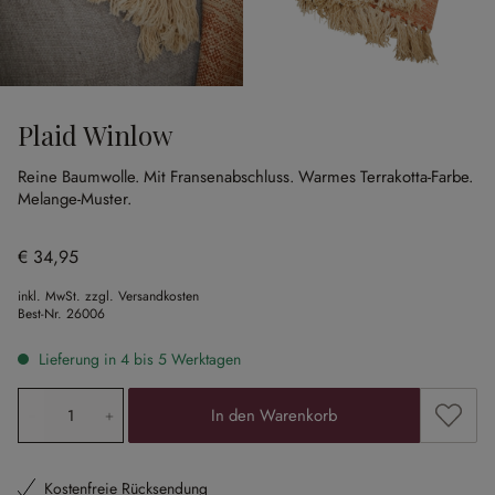
Plaid Winlow
Reine Baumwolle.
Mit Fransenabschluss.
Warmes Terrakotta-Farbe.
Melange-Muster.
€ 34,95
inkl. MwSt. zzgl. Versandkosten
Best-Nr.
26006
Lieferung in 4 bis 5 Werktagen
Produkt Anzahl: Gib den gewünschten Wert ein oder ben
Zum Me
In den Warenkorb
Kostenfreie Rücksendung