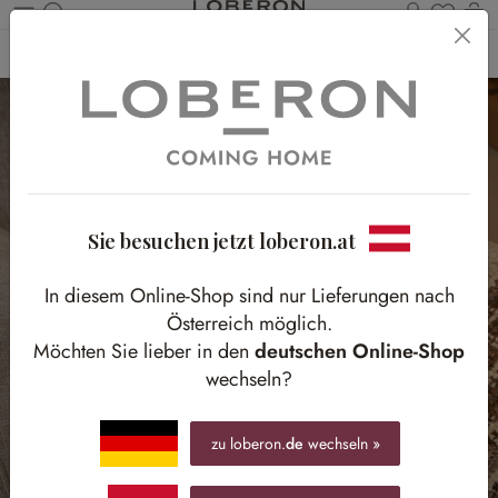
Du has
Wa
Zum Hauptinhalt springen
Home
Textilien
Plaids & Decken
Sie besuchen jetzt loberon.at
In diesem Online-Shop sind nur Lieferungen nach
Österreich möglich.
Möchten Sie lieber in den
deutschen Online-Shop
wechseln?
zu loberon.
de
wechseln »