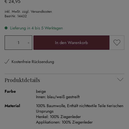
€ 24,95
inkl. MwSt. zzgl. Versandkosten
Best-Nr.
14432
Lieferung in 4 bis 5 Werktagen
Produkt Anzahl: Gib den gewünschten Wert ein oder ben
Zum Me
In den Warenkorb
Kostenfreie Rücksendung
Produktdetails
Farbe
beige
Innen:
blau/weiß gestreift
Material
100% Baumwolle
,
Enthält nichttextile Teile tierischen
Ursprungs
Henkel:
100% Ziegenleder
Applikationen:
100% Ziegenleder