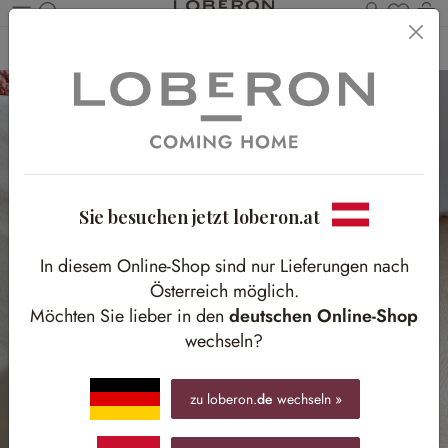
Du has
Wa
Zum Hauptinhalt springen
Home
Textilien
Taschen
Sie besuchen jetzt loberon.at
In diesem Online-Shop sind nur Lieferungen nach
Österreich möglich.
Möchten Sie lieber in den
deutschen Online-Shop
wechseln?
zu loberon.
de
wechseln »