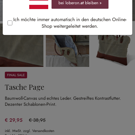
bei loberon.
at
bleiben »
Ich möchte immer automatisch in den deutschen Online-
Shop weitergeleitet werden.
Sale
Tasche Page
Baumwoll-Canvas und echtes Leder.
Gestreiftes Kontrastfutter.
Dezenter Schablonen-Print.
€ 29,95
€ 38,95
(23.11% gespart)
inkl. MwSt. zzgl. Versandkosten