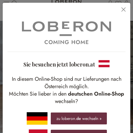
Du has
Wa
Zum Hauptinhalt springen
Home
Textilien
Taschen
Sie besuchen jetzt loberon.at
In diesem Online-Shop sind nur Lieferungen nach
Österreich möglich.
Möchten Sie lieber in den
deutschen Online-Shop
wechseln?
zu loberon.
de
wechseln »