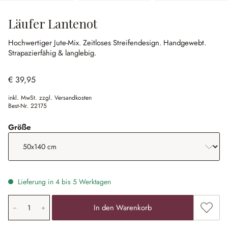
Läufer Lantenot
Hochwertiger Jute-Mix.
Zeitloses Streifendesign.
Handgewebt.
Strapazierfähig & langlebig.
€ 39,95
inkl. MwSt. zzgl. Versandkosten
Best-Nr.
22175
auswählen
Größe
Lieferung in 4 bis 5 Werktagen
Produkt Anzahl: Gib den gewünschten Wert ein oder ben
Zum Me
In den Warenkorb