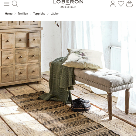
Wa
Zum Hauptinhalt springen
Home
Textilien
Teppiche
Läufer