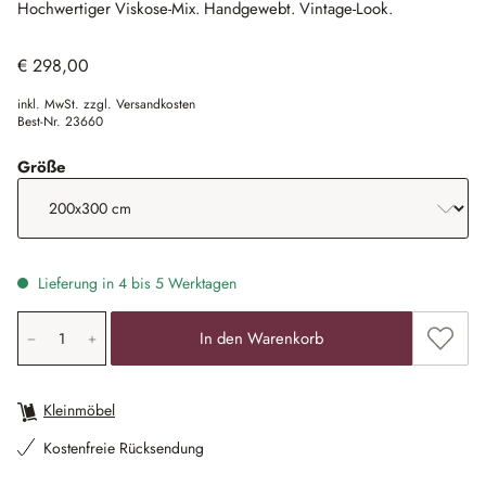
Hochwertiger Viskose-Mix.
Handgewebt.
Vintage-Look.
€ 298,00
inkl. MwSt. zzgl. Versandkosten
Best-Nr.
23660
auswählen
Größe
Lieferung in 4 bis 5 Werktagen
Produkt Anzahl: Gib den gewünschten Wert ein oder ben
Zum Me
In den Warenkorb
Kleinmöbel
Kostenfreie Rücksendung