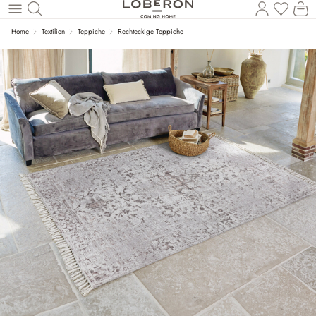
Wa
Zum Hauptinhalt springen
Home
Textilien
Teppiche
Rechteckige Teppiche