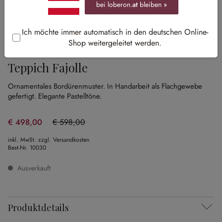
bei loberon.
at
bleiben »
Ich möchte immer automatisch in den deutschen Online-
Shop weitergeleitet werden.
Sale
Teppich Fajolle
Ornamentales Bordürenmuster.
In Handarbeit als Flachgewebe
gefertigt.
Elegante Pastelltöne.
€ 498,00
€ 598,00
(16.72% gespart)
inkl. MwSt. zzgl. Versandkosten
Best-Nr.
10030
Ausverkauft
Produktdetails