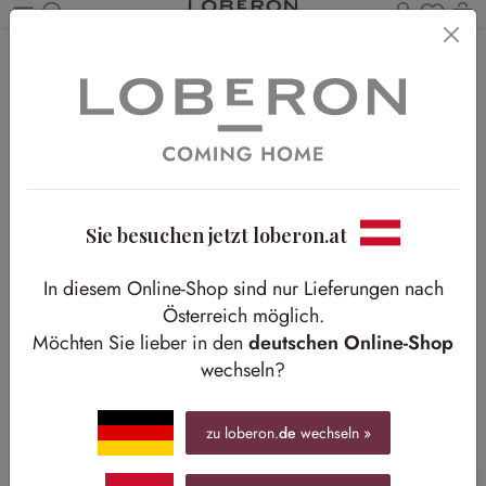
Du has
Wa
Zum Hauptinhalt springen
Home
Textilien
Teppiche
Rechteckige Teppiche
Sie besuchen jetzt loberon.at
In diesem Online-Shop sind nur Lieferungen nach
Österreich möglich.
Möchten Sie lieber in den
deutschen Online-Shop
wechseln?
zu loberon.
de
wechseln »