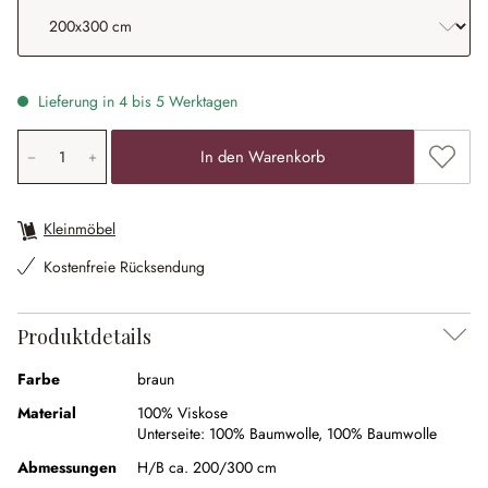
Lieferung in 4 bis 5 Werktagen
Produkt Anzahl: Gib den gewünschten Wert ein oder ben
Zum Me
In den Warenkorb
Kleinmöbel
Kostenfreie Rücksendung
Produktdetails
Farbe
braun
Material
100% Viskose
Unterseite:
100% Baumwolle
,
100% Baumwolle
Abmessungen
H/B ca. 200/300 cm