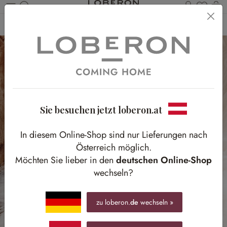
Du has
Wa
Zum Hauptinhalt springen
Home
Weihnachten
Bäume & Baumschmuck
Weihnachtskugeln
Sie besuchen jetzt loberon.at
In diesem Online-Shop sind nur Lieferungen nach
Österreich möglich.
Möchten Sie lieber in den
deutschen Online-Shop
wechseln?
zu loberon.
de
wechseln »