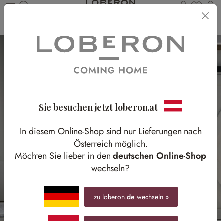
Du has
Wa
Zum Hauptinhalt springen
Home
Weihnachten
Weihnachtsbeleuchtung
Beleuchtete Weihnachtsdeko
Sie besuchen jetzt loberon.at
In diesem Online-Shop sind nur Lieferungen nach
Österreich möglich.
Möchten Sie lieber in den
deutschen Online-Shop
wechseln?
zu loberon.
de
wechseln »