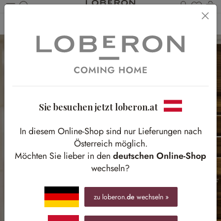
Du has
Wa
Zum Hauptinhalt springen
Home
Weihnachten
Weihnachtsdeko
Bilder & Dekoboards
Sie besuchen jetzt loberon.at
In diesem Online-Shop sind nur Lieferungen nach
Österreich möglich.
Möchten Sie lieber in den
deutschen Online-Shop
wechseln?
zu loberon.
de
wechseln »