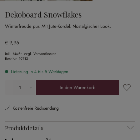
Dekoboard Snowflakes
Winterfreude pur.
Mit Jute-Kordel.
Nostalgischer Look.
€ 9,95
inkl. MwSt. zzgl. Versandkosten
Best-Nr.
19713
Lieferung in 4 bis 5 Werktagen
Produkt Anzahl: Gib den gewünschten Wert ein oder ben
Zum Me
In den Warenkorb
Kostenfreie Rücksendung
Produktdetails