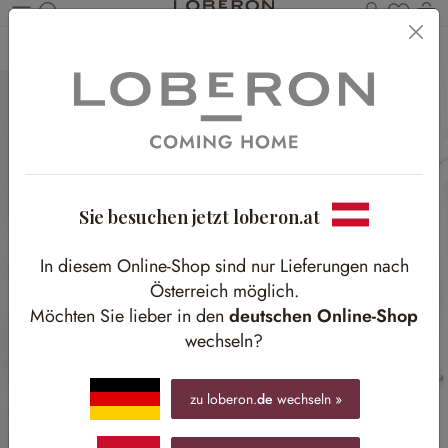
Du has
Wa
Zum Hauptinhalt springen
Home
Weihnachten
Weihnachtsdeko
Weihnachtliche Deko-Objekte
Sie besuchen jetzt loberon.at
In diesem Online-Shop sind nur Lieferungen nach
Österreich möglich.
Möchten Sie lieber in den
deutschen Online-Shop
wechseln?
zu loberon.
de
wechseln »