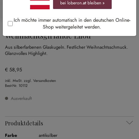
bei loberon.
at
bleiben »
Ich möchte immer automatisch in den deutschen Online-
Shop weitergeleitet werden.
Weihnachtsgirlande Lilou
Aus silberfarbenen Glaskugeln.
Festlicher Weihnachtsschmuck.
Glanzvolles Highlight.
€ 58,95
inkl. MwSt. zzgl. Versandkosten
Best-Nr.
10112
Ausverkauft
Produktdetails
Farbe
antiksilber