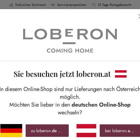
Exklusives Sortiment
Serviceversprechen
21 Tage Rückgaberecht
h & Küche
Schlafen
Bad
Möbel
Leucht
Sie besuchen jetzt loberon.at
E
In diesem Online-Shop sind nur Lieferungen nach Österreic
Lieb
möglich.
Deko
Möchten Sie lieber in den
deutschen Online-Shop
wechseln?
€ 1
zu loberon.
de
wechseln »
bei loberon.
at
blei
inkl.