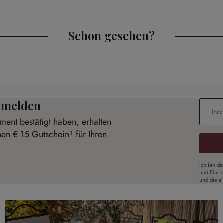
Schon gesehen?
anmelden
E-Mail-
ent bestätigt haben, erhalten
nen € 15 Gutschein¹ für Ihren
Ich bin d
und Einri
und die a