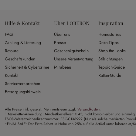
Hilfe & Kontakt
Über LOBERON
Inspiration
FAQ
Über uns
Homestories
Zahlung & Lieferung
Presse
Deko-Tipps
Retoure
Geschenkgutschein
Shop the Looks
Geschäftskunden
Unsere Verantwortung
Stilrichtungen
Sicherheit & Cybercrime
Mirabeau
Teppich-Guide
Kontakt
Rattan-Guide
Serviceversprechen
Entsorgungshinweis
Alle Preise inkl. gesetzl. Mehrwertsteuer zzgl.
Versandkosten
.
¹ Newsletter-Anmeldung: Mindestbestellwert € 45; nicht kombinierbar und einmalig 
FSC®-Warenzeichenlizenznummer: FSC-C136992 (Nur als solche markierten Produkte 
*FINAL SALE: Der Extra-Rabatt in Höhe von 25% auf alle Artikel unter loberon.at/Sa