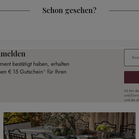
Schon gesehen?
anmelden
E-Mail-
ent bestätigt haben, erhalten
nen € 15 Gutschein¹ für Ihren
Ich bin d
und Einri
und die a