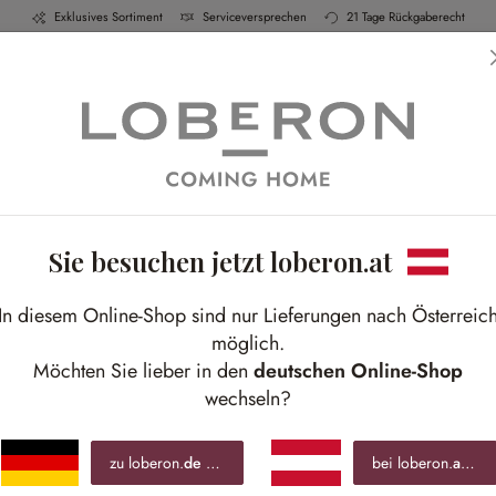
Exklusives Sortiment
Serviceversprechen
21 Tage Rückgaberecht
h & Küche
Schlafen
Bad
Möbel
Leucht
Sie besuchen jetzt loberon.at
Sale
W
In diesem Online-Shop sind nur Lieferungen nach Österreic
möglich.
Aus
Möchten Sie lieber in den
deutschen Online-Shop
Teel
wechseln?
zu loberon.
de
wechseln »
bei loberon.
at
blei
€ 1