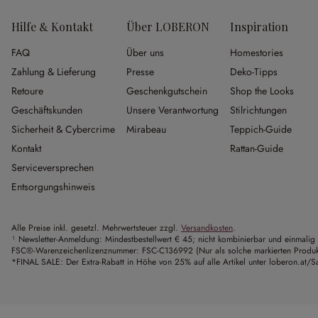
Hilfe & Kontakt
Über LOBERON
Inspiration
FAQ
Über uns
Homestories
Zahlung & Lieferung
Presse
Deko-Tipps
Retoure
Geschenkgutschein
Shop the Looks
Geschäftskunden
Unsere Verantwortung
Stilrichtungen
Sicherheit & Cybercrime
Mirabeau
Teppich-Guide
Kontakt
Rattan-Guide
Serviceversprechen
Entsorgungshinweis
Alle Preise inkl. gesetzl. Mehrwertsteuer zzgl.
Versandkosten
.
¹ Newsletter-Anmeldung: Mindestbestellwert € 45; nicht kombinierbar und einmalig 
FSC®-Warenzeichenlizenznummer: FSC-C136992 (Nur als solche markierten Produkte 
*FINAL SALE: Der Extra-Rabatt in Höhe von 25% auf alle Artikel unter loberon.at/Sa