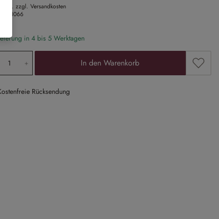
 MwSt. zzgl. Versandkosten
Nr.
21066
eferung in 4 bis 5 Werktagen
odukt Anzahl: Gib den gewünschten Wert ein
Zum Me
In den Warenkorb
Kostenfreie Rücksendung