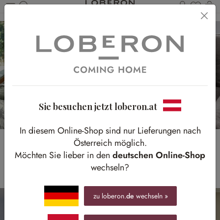
Du has
Wa
Zum Hauptinhalt springen
Sie besuchen jetzt loberon.at
In diesem Online-Shop sind nur Lieferungen nach
Österreich möglich.
Winter Essential Samt
Möchten Sie lieber in den
deutschen Online-Shop
wechseln?
zu loberon.
de
wechseln »