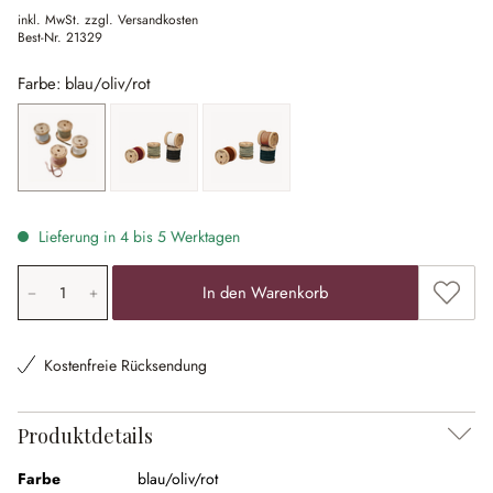
inkl. MwSt. zzgl. Versandkosten
Best-Nr.
21329
Farbe: blau/oliv/rot
blau/oliv/rot
bunt
rot/grün
Lieferung in 4 bis 5 Werktagen
Produkt Anzahl: Gib den gewünschten Wert ein oder ben
Zum Me
In den Warenkorb
Kostenfreie Rücksendung
Produktdetails
Farbe
blau/oliv/rot