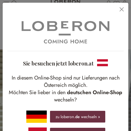
Du has
Wa
Zum Hauptinhalt springen
Boho-Charme
Warme Töne, sanfte Formen und ein entspanntes
Wohngefühl
Sie besuchen jetzt loberon.at
In diesem Online-Shop sind nur Lieferungen nach
Österreich möglich.
Möchten Sie lieber in den
deutschen Online-Shop
wechseln?
zu loberon.
de
wechseln »