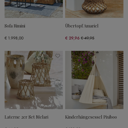
Sofa Rimini
Übertopf Amariel
€ 1.998,00
€ 29,96
€ 49,95
(40.02% gespart)
Laterne 2er Set Melari
Kinderhängesessel Pixiboo