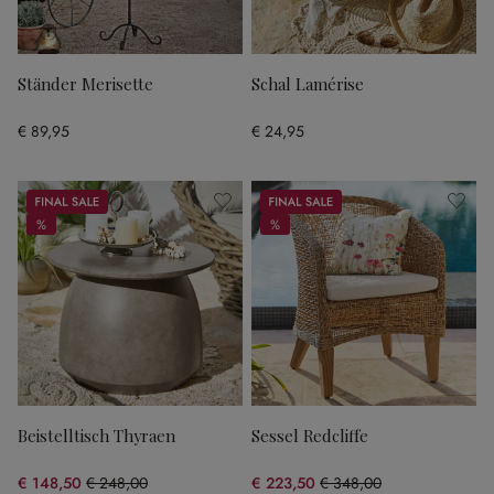
Ständer Merisette
Schal Lamérise
€ 89,95
€ 24,95
Sale
Sale
%
%
%
%
Beistelltisch Thyraen
Sessel Redcliffe
€ 148,50
€ 248,00
€ 223,50
€ 348,00
(40.12% gespart)
(35.78% gespart)