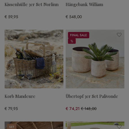
Kissenhülle 3er Set Norlinn
Hängebank William
€ 59,95
€ 548,00
Sale
%
%
Korb Mandeure
Übertopf 3er Set Palivonde
€ 79,95
€ 74,21
€ 148,00
(49.86% gespart)
Set