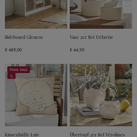
Sideboard Glencoe
Vase 2er Set Délavrie
€ 489,00
€ 44,95
Sale
%
%
Kissenhülle Luiv
Übertopf 2er Set Vérolines