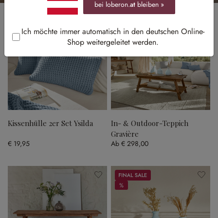
bei loberon.
at
bleiben »
Ich möchte immer automatisch in den deutschen Online-
Shop weitergeleitet werden.
Kissenhülle 2er Set Ysilda
In- & Outdoor-Teppich
Gravière
€ 19,95
Ab
€ 298,00
Sale
%
%