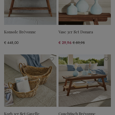
Konsole Brévonne
Vase 3er Set Donara
€ 448,00
€ 29,96
€ 59,95
(50.03% gespart)
Korb 3er Set Gavelle
Couchtisch Brévonne