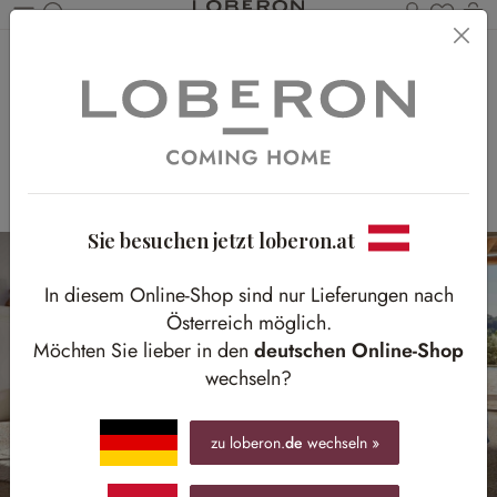
Du has
Wa
Zum Hauptinhalt springen
Ein Wohnzimmer,
zwei Looks
Wohnen wie im Süden: Natürliche Materialien und
helle Farben
Sie besuchen jetzt loberon.at
In diesem Online-Shop sind nur Lieferungen nach
Österreich möglich.
Möchten Sie lieber in den
deutschen Online-Shop
wechseln?
zu loberon.
de
wechseln »