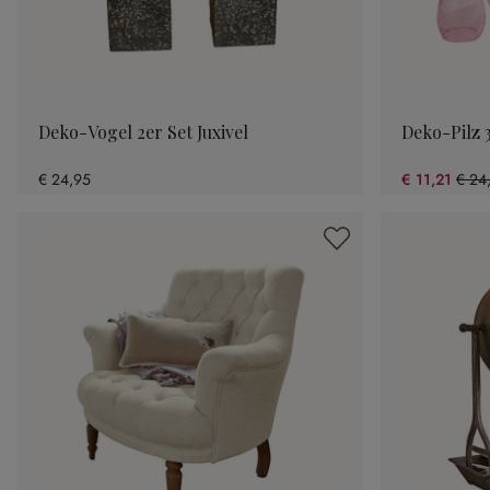
Deko-Vogel 2er Set Juxivel
Deko-Pilz 3
€ 24,95
€ 11,21
€ 24
(55.0