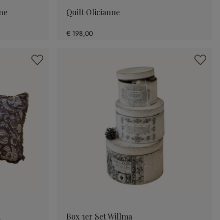
nne
Quilt Olicianne
€ 198,00
a
Box 3er Set Willma