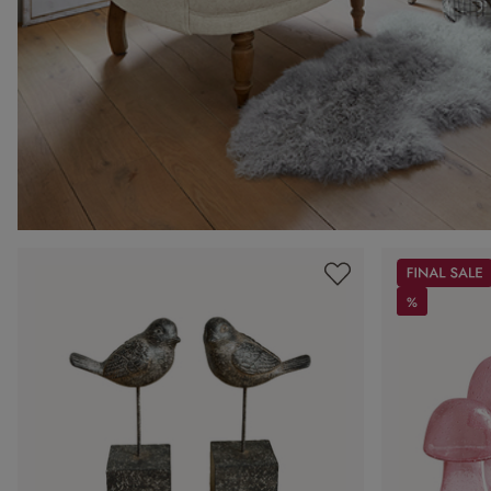
Sale
%
%