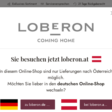
Exklusives Sortiment
Serviceversprechen
21 Tage Rückgaberecht
h & Küche
Schlafen
Bad
Möbel
Leucht
Sie besuchen jetzt loberon.at
In diesem Online-Shop sind nur Lieferungen nach Österreic
möglich.
Möchten Sie lieber in den
deutschen Online-Shop
wechseln?
zu loberon.
de
wechseln »
bei loberon.
at
blei