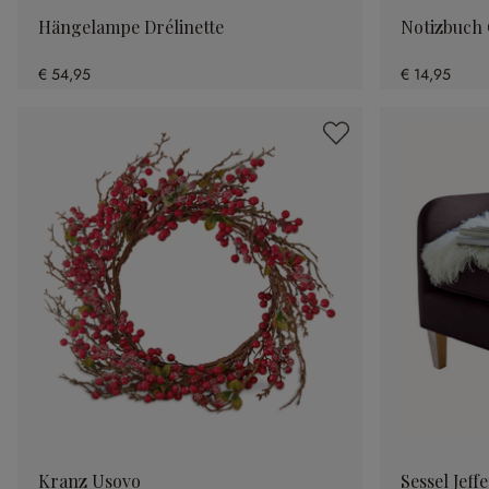
Hängelampe Drélinette
Notizbuch 
€ 54,95
€ 14,95
Kranz Usovo
Sessel Jeff