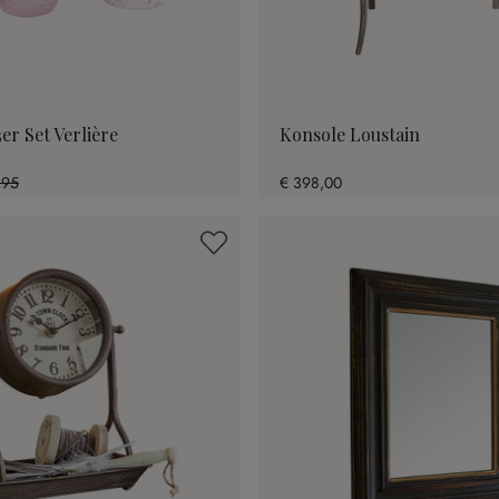
er Set Verlière
Konsole Loustain
,95
€ 398,00
7% gespart)