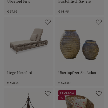
Übertopf Pirie
Beistelltisch Savigny
€ 59,95
€ 98,95
Liege Hereford
Übertopf 2er Set Aulan
€ 698,00
€ 598,00
Sale
%
%