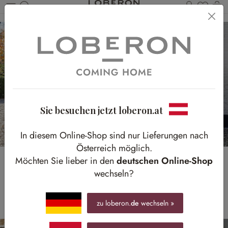
Du has
Wa
Zum Hauptinhalt springen
Sie besuchen jetzt loberon.at
In diesem Online-Shop sind nur Lieferungen nach
Österreich möglich.
Möchten Sie lieber in den
deutschen Online-Shop
GARTENIDYLLE
wechseln?
Herbstliche Sonnenstrahlen in gemütlichem Ambiente
genießen
zu loberon.
de
wechseln »