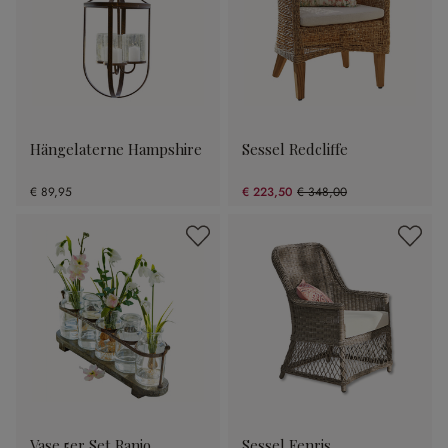
Hängelaterne Hampshire
Sessel Redcliffe
€ 89,95
€ 223,50
€ 348,00
(35.78% gespart)
Vase 5er Set Ranjo
Sessel Fenris