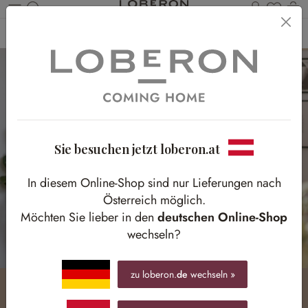
Du has
Wa
Zum Hauptinhalt springen
Home
Homestory
Frühlingshaftes Tablesetting
Sie besuchen jetzt loberon.at
In diesem Online-Shop sind nur Lieferungen nach
Österreich möglich.
Möchten Sie lieber in den
deutschen Online-Shop
wechseln?
zu loberon.
de
wechseln »