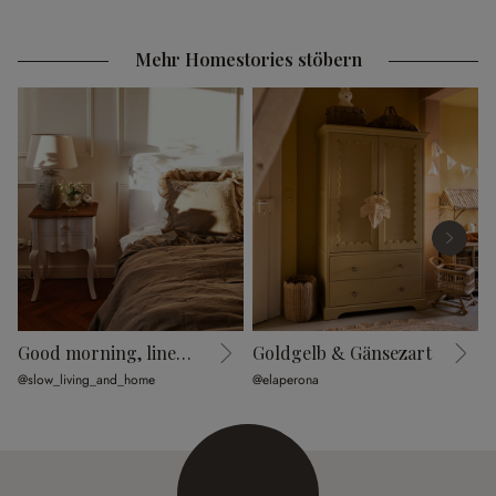
€ 148,00
€ 29,95
Mehr Homestories stöbern
Good morning, linen lover
Goldgelb & Gänsezart
F
@slow_living_and_home
@elaperona
@