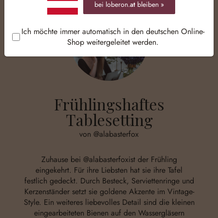
bei loberon.
at
bleiben »
Ich möchte immer automatisch in den deutschen Online-
Shop weitergeleitet werden.
Frühlingshaftes
Tablesetting
von @alabasterfox
Zuhause bei
@alabasterfox
ist der Frühling
eingekehrt. Für ihre Liebsten hat sie ihre Tafel
festlich gedeckt. Durch Besteck, Serviettenringe und
Kerzenständer setzt sie goldene Akzente im Vintage-
Style. Ein weiteres liebevolles Detail sind die kleinen
eingearbeiteten Bienen auf den Wassergläsern