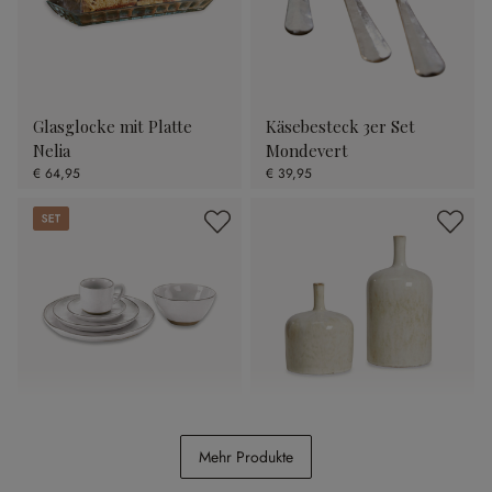
Glasglocke mit Platte
Käsebesteck 3er Set
Nelia
Mondevert
€ 64,95
€ 39,95
Set
Geschirr 30er Set Biarré
Vase 2er Set Kurys
Mehr Produkte