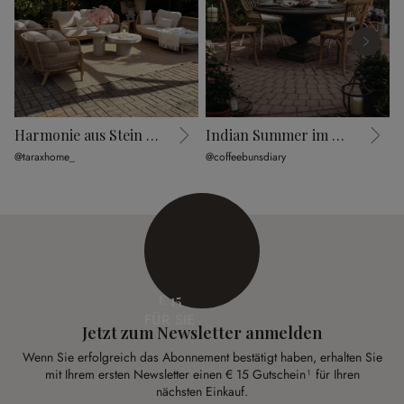
Harmonie aus Stein und Geflecht
Indian Summer im Cottage Garden
@taraxhome_
@coffeebunsdiary
@
€ 15
FÜR SIE
Jetzt zum Newsletter anmelden
Wenn Sie erfolgreich das Abonnement bestätigt haben, erhalten Sie
mit Ihrem ersten Newsletter einen € 15 Gutschein¹ für Ihren
nächsten Einkauf.