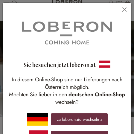
Du has
Wa
Zum Hauptinhalt springen
Home
Homestory
Sommerfrühstück mit Landhaus-Charme
Sie besuchen jetzt loberon.at
In diesem Online-Shop sind nur Lieferungen nach
Österreich möglich.
Möchten Sie lieber in den
deutschen Online-Shop
wechseln?
zu loberon.
de
wechseln »