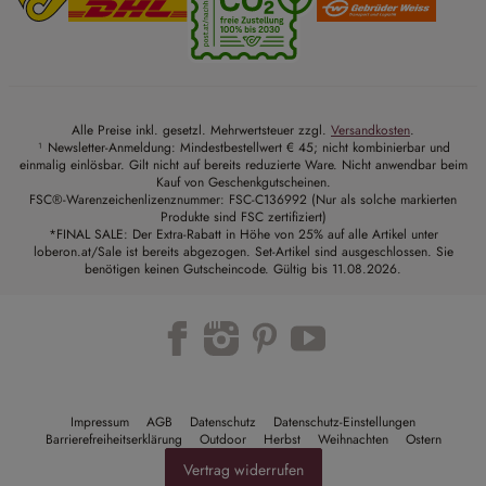
Alle Preise inkl. gesetzl. Mehrwertsteuer zzgl.
Versandkosten
.
¹ Newsletter-Anmeldung: Mindestbestellwert € 45; nicht kombinierbar und
einmalig einlösbar. Gilt nicht auf bereits reduzierte Ware. Nicht anwendbar beim
Kauf von Geschenkgutscheinen.
FSC®-Warenzeichenlizenznummer: FSC-C136992 (Nur als solche markierten
Produkte sind FSC zertifiziert)
*FINAL SALE: Der Extra-Rabatt in Höhe von 25% auf alle Artikel unter
loberon.at/Sale ist bereits abgezogen. Set-Artikel sind ausgeschlossen. Sie
benötigen keinen Gutscheincode. Gültig bis 11.08.2026.
Trustpilot
Impressum
AGB
Datenschutz
Datenschutz-Einstellungen
Barrierefreiheitserklärung
Outdoor
Herbst
Weihnachten
Ostern
Vertrag widerrufen