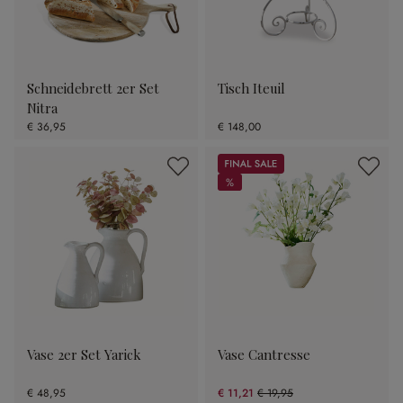
Schneidebrett 2er Set
Tisch Iteuil
Nitra
€ 36,95
€ 148,00
Sale
%
%
Vase 2er Set Yarick
Vase Cantresse
€ 48,95
€ 11,21
€ 19,95
(43.81% gespart)