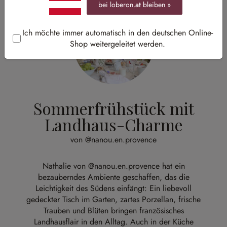
bei loberon.
at
bleiben »
Ich möchte immer automatisch in den deutschen Online-
Shop weitergeleitet werden.
Sommerfrühstück mit
Landhaus-Charme
von @nanou.en.provence
Nathalie von
@nanou.en.provence
hat ein
bezauberndes Ambiente geschaffen, das die
Leichtigkeit des Südens einfängt: Ein liebevoll
gedeckter Tisch im Garten, zartes Porzellan, frische
Trauben und Blüten bringen französisches
Landhausflair in den Alltag. Auch in der Küche