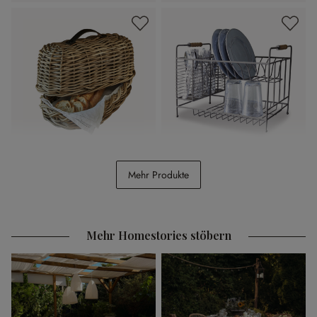
Brotbox Gioialetto
Geschirrständer Aden
Mehr Produkte
€ 59,95
€ 84,95
Mehr Homestories stöbern