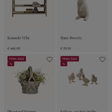
Konsole Vélu
Hase Sweety
€ 468,00
€ 29,95
Sale
Sale
%
%
%
%
Übertopf Virginie
Küken 4er Set Orélie