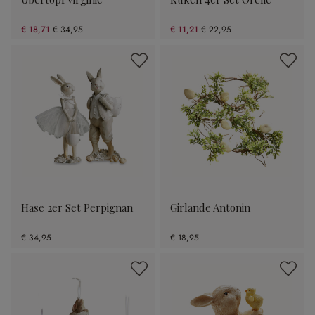
€ 18,71
€ 34,95
€ 11,21
€ 22,95
(46.47% gespart)
(51.15% gespart)
Hase 2er Set Perpignan
Girlande Antonin
€ 34,95
€ 18,95