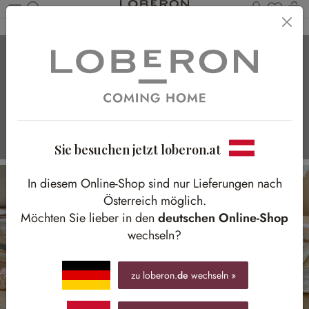
Du has
Wa
Zum Hauptinhalt springen
Ostercountdown!
Unsere stilvollen Deko-Inspirationen
Sie besuchen jetzt loberon.at
In diesem Online-Shop sind nur Lieferungen nach
Österreich möglich.
Möchten Sie lieber in den
deutschen Online-Shop
wechseln?
zu loberon.
de
wechseln »