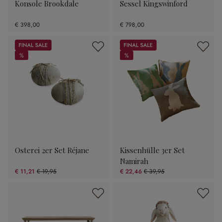
Konsole Brookdale
Sessel Kingswinford
€ 398,00
€ 798,00
Sale
Sale
%
%
%
%
Osterei 2er Set Réjane
Kissenhülle 3er Set
Namirah
€ 11,21
€ 19,95
€ 22,46
€ 39,95
(43.81% gespart)
(43.78% gespart)