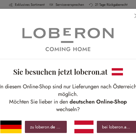
Exklusives Sortiment
Serviceversprechen
21 Tage Rückgaberecht
h & Küche
Schlafen
Bad
Möbel
Leucht
Sie besuchen jetzt loberon.at
In diesem Online-Shop sind nur Lieferungen nach Österreic
ebe
möglich.
Möchten Sie lieber in den
deutschen Online-Shop
wechseln?
er Übertöpfe
zu loberon.
de
wechseln »
bei loberon.
at
blei