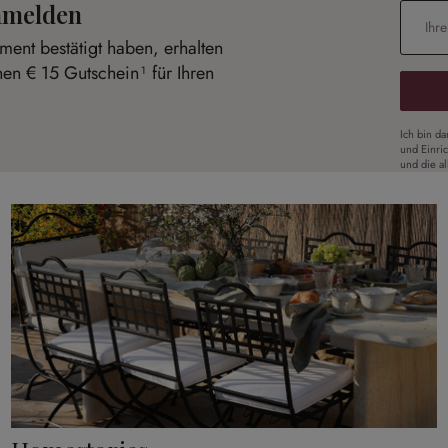
anmelden
E-Mail-
ent bestätigt haben, erhalten
nen € 15 Gutschein¹ für Ihren
Ich bin d
und Einri
und die a