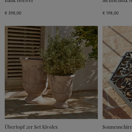
Bank Horivel
Sichtschutz N
€ 398,00
€ 198,00
Übertopf 2er Set Kivolex
Sonnenschir