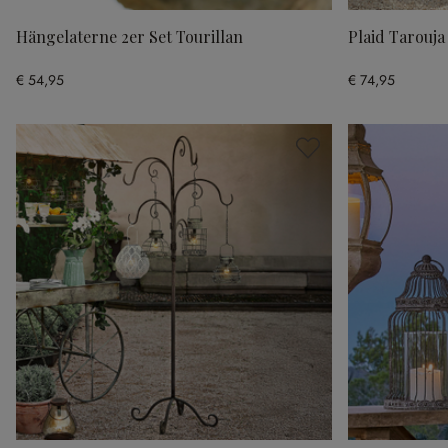
Hängelaterne 2er Set Tourillan
Plaid Tarouja
€ 54,95
€ 74,95