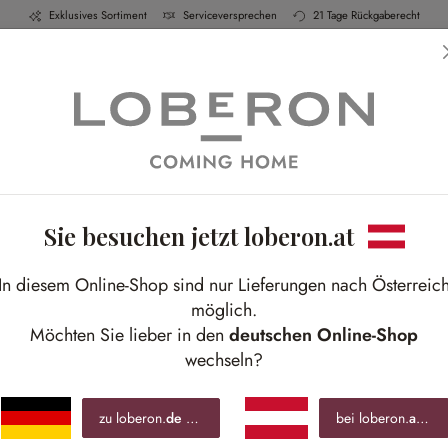
Exklusives Sortiment
Serviceversprechen
21 Tage Rückgaberecht
h & Küche
Schlafen
Bad
Möbel
Leucht
Sie besuchen jetzt loberon.at
In diesem Online-Shop sind nur Lieferungen nach Österreic
möglich.
Möchten Sie lieber in den
deutschen Online-Shop
wechseln?
zu loberon.
de
wechseln »
bei loberon.
at
blei