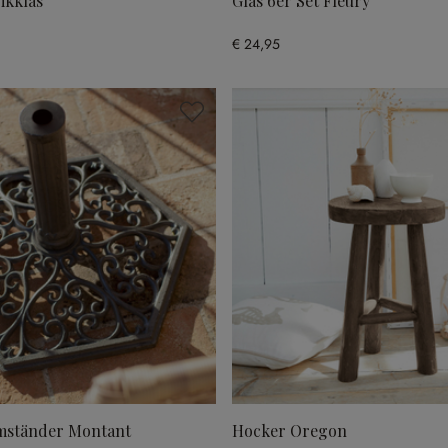
ikklas
Glas 6er Set Fleury
€ 24,95
mständer Montant
Hocker Oregon