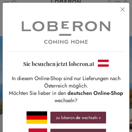
Du has
Wa
Zum Hauptinhalt springen
Pure Erfrischung
Sie besuchen jetzt loberon.at
In diesem Online-Shop sind nur Lieferungen nach
Österreich möglich.
Möchten Sie lieber in den
deutschen Online-Shop
wechseln?
zu loberon.
de
wechseln »