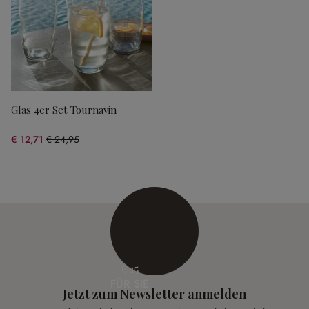
Glas 4er Set Tournavin
€ 12,71
€ 24,95
(49.06% gespart)
€ 15
FÜR SIE
Jetzt zum Newsletter anmelden