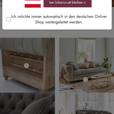
bei loberon.
at
bleiben »
Sofa Lieblinge
Ich möchte immer automatisch in den deutschen Online-
Shop weitergeleitet werden.
Unsere Klassiker für jeden Geschmack