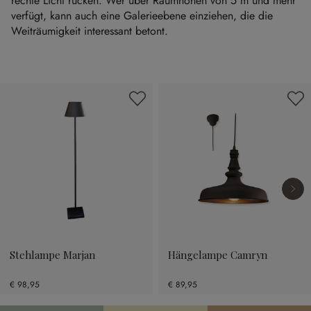
rechte Licht rücken. Wer über Raumhöhen von 5 m und mehr
verfügt, kann auch eine Galerieebene einziehen, die die
Weiträumigkeit interessant betont.
Produktgalerie überspringen
Stehlampe Marjan
Hängelampe Camryn
€ 98,95
€ 89,95