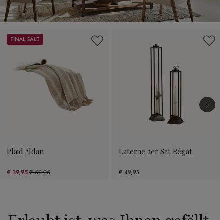
Produktgalerie überspringen
Sale
Plaid Aldan
Laterne 2er Set Régat
€ 39,95
€ 59,95
€ 49,95
(33.36% gespart)
Erlaubt ist, was Ihnen gefällt