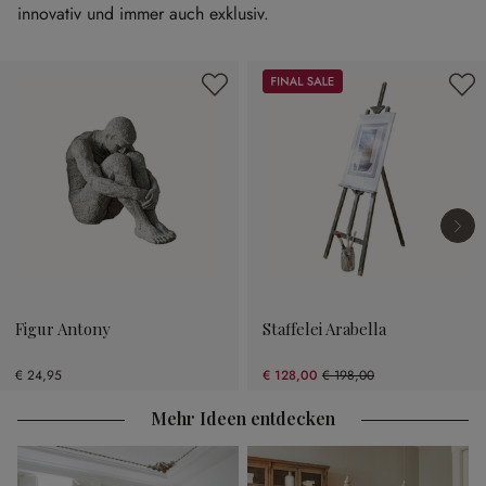
innovativ und immer auch exklusiv.
Produktgalerie überspringen
Sale
Figur Antony
Staffelei Arabella
€ 24,95
€ 128,00
€ 198,00
(35.35% gespart)
Mehr Ideen entdecken