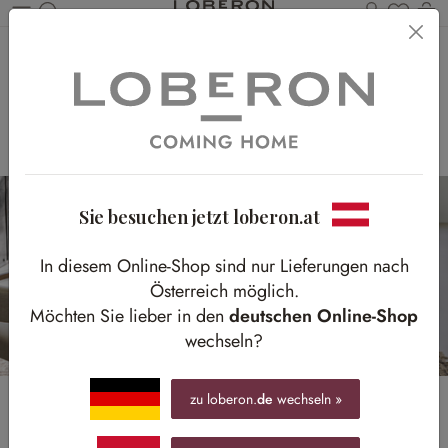
Du has
Wa
Zum Hauptinhalt springen
Home
Stilrichtungen
Loft
Loft
Inspiration für Individualisten
Sie besuchen jetzt loberon.at
In diesem Online-Shop sind nur Lieferungen nach
Österreich möglich.
Möchten Sie lieber in den
deutschen Online-Shop
wechseln?
zu loberon.
de
wechseln »
Räume können Impulse setzen, Gedanken beflügeln,
Kreativität freisetzen, Anstoß zu Neuem geben – kein