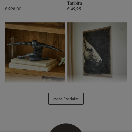
Tanbira
€ 998,00
€ 49,95
Figur Smitty
Bild Ravonnach
Mehr Produkte
€ 29,95
€ 84,95