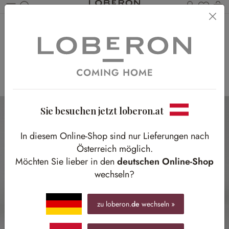
Du has
Wa
Zum Hauptinhalt springen
Kollektions-
Highlights
Unsere Lieblingsstücke für die neue Saison
Sie besuchen jetzt loberon.at
In diesem Online-Shop sind nur Lieferungen nach
Österreich möglich.
Möchten Sie lieber in den
deutschen Online-Shop
wechseln?
zu loberon.
de
wechseln »