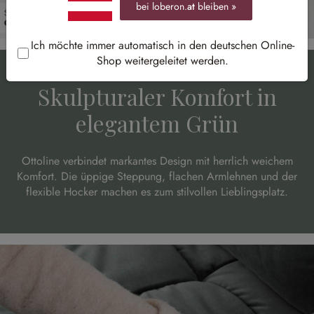
bei loberon.
at
bleiben »
Ich möchte immer automatisch in den deutschen Online-
Shop weitergeleitet werden.
Skulpturaler Komfort in
elegantem Grün
Ottoline verbindet markantes Design mit herrlich weichem
Komfort. Die üppige Steppung, flachen Armlehnen und der
flexible Hocker machen es zum stilvollen Lieblingsplatz.