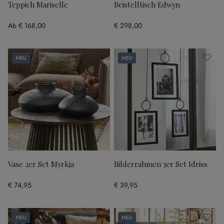
Teppich Mariselle
Beistelltisch Edwyn
Ab
€ 168,00
€ 298,00
Neu
Neu
Vase 2er Set Myrkja
Bilderrahmen 3er Set Idriss
€ 74,95
€ 39,95
Neu
Neu