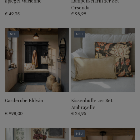
Spiegel Valcienne
Lampenschirm 2er Set
Orsenda
€ 49,95
€ 98,95
Neu
Neu
Garderobe Eldwin
Kissenhülle 2er Set
Ambrayelle
€ 998,00
€ 24,95
Neu