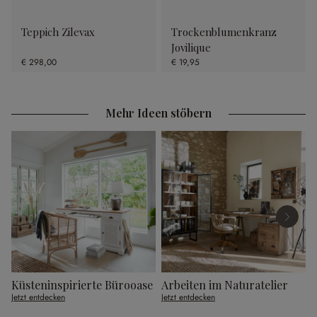
Teppich Zilevax
Trockenblumenkranz
Jovilique
€ 298,00
€ 19,95
Mehr Ideen stöbern
Küsteninspirierte Bürooase
Arbeiten im Naturatelier
A
Jetzt entdecken
Jetzt entdecken
J