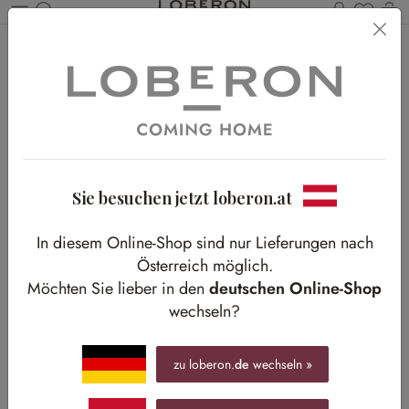
Du has
Wa
Zum Hauptinhalt springen
Home
Shop-The-Look
Arbeitszimmer
Ein Hauch von Vintage
Ein Hauch von Vintage
Verspielte Eleganz für Ihren Arbeitsbereich
Sie besuchen jetzt loberon.at
In diesem Online-Shop sind nur Lieferungen nach
Österreich möglich.
Möchten Sie lieber in den
deutschen Online-Shop
wechseln?
zu loberon.
de
wechseln »