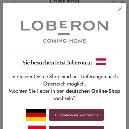
Du has
Wa
Zum Hauptinhalt springen
Home
Shop-The-Look
Shop The Look
Alle Ideen
Neu
Outdoor
Wohnen
Essen & Küche
Schlafen
Bad
Flur
Sie besuchen jetzt loberon.at
Arbeitszimmer
Kids
Pets
Ostern
In diesem Online-Shop sind nur Lieferungen nach
Weihnachten
Österreich möglich.
Möchten Sie lieber in den
deutschen Online-Shop
wechseln?
zu loberon.
de
wechseln »