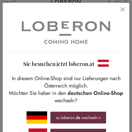
Du has
Wa
Zum Hauptinhalt springen
Home
Shop-The-Look
Neu
Strahlender Mittelpunkt
Strahlender Mittelpunkt
Organische Formen und natürliche Materialien vereinen sich
zu einem Wohnstil voller Harmonie
Sie besuchen jetzt loberon.at
In diesem Online-Shop sind nur Lieferungen nach
Österreich möglich.
Möchten Sie lieber in den
deutschen Online-Shop
wechseln?
zu loberon.
de
wechseln »