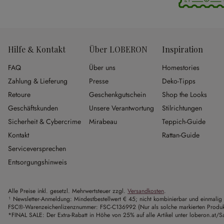
Hilfe & Kontakt
Über LOBERON
Inspiration
FAQ
Über uns
Homestories
Zahlung & Lieferung
Presse
Deko-Tipps
Retoure
Geschenkgutschein
Shop the Looks
Geschäftskunden
Unsere Verantwortung
Stilrichtungen
Sicherheit & Cybercrime
Mirabeau
Teppich-Guide
Kontakt
Rattan-Guide
Serviceversprechen
Entsorgungshinweis
Alle Preise inkl. gesetzl. Mehrwertsteuer zzgl.
Versandkosten
.
¹ Newsletter-Anmeldung: Mindestbestellwert € 45; nicht kombinierbar und einmalig 
FSC®-Warenzeichenlizenznummer: FSC-C136992 (Nur als solche markierten Produkte 
*FINAL SALE: Der Extra-Rabatt in Höhe von 25% auf alle Artikel unter loberon.at/Sa