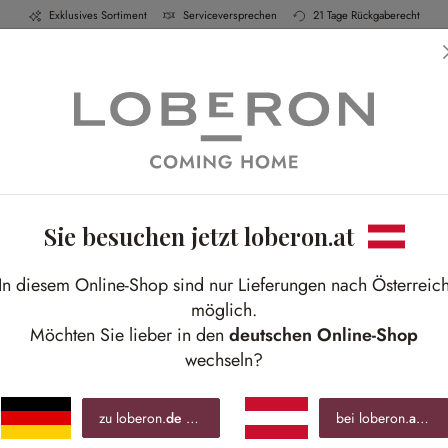
Exklusives Sortiment
Serviceversprechen
21 Tage Rückgaberecht
h & Küche
Schlafen
Bad
Möbel
Leucht
Sie besuchen jetzt loberon.at
Heimeliges Wohlfühlambiente
In diesem Online-Shop sind nur Lieferungen nach Österreic
 Kranz und Kiefernzapfen für den perfekten Win
möglich.
Möchten Sie lieber in den
deutschen Online-Shop
wechseln?
zu loberon.
de
wechseln »
bei loberon.
at
blei