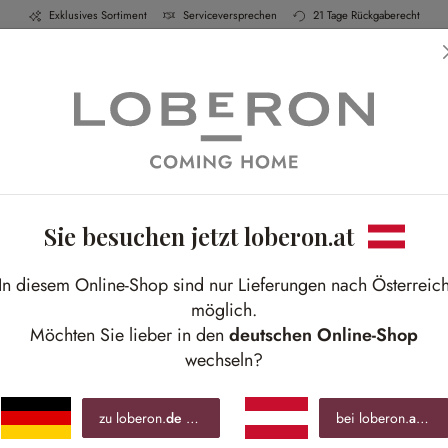
Exklusives Sortiment
Serviceversprechen
21 Tage Rückgaberecht
h & Küche
Schlafen
Bad
Möbel
Leucht
Sie besuchen jetzt loberon.at
Moderner Komfort
In diesem Online-Shop sind nur Lieferungen nach Österreic
Mit weichen Textilien durch den kalten Winter
möglich.
Möchten Sie lieber in den
deutschen Online-Shop
wechseln?
zu loberon.
de
wechseln »
bei loberon.
at
blei