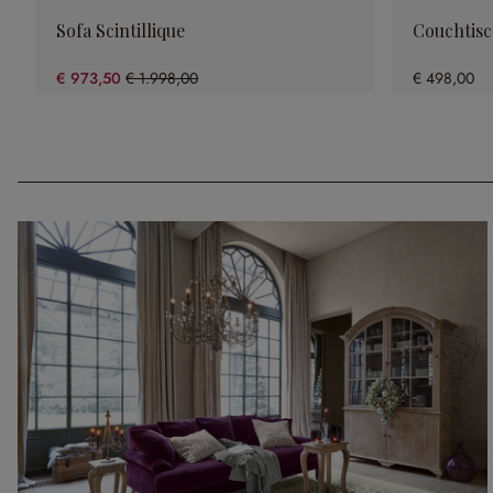
Sofa Scintillique
Couchtis
€ 973,50
€ 1.998,00
€ 498,00
(51.28% gespart)