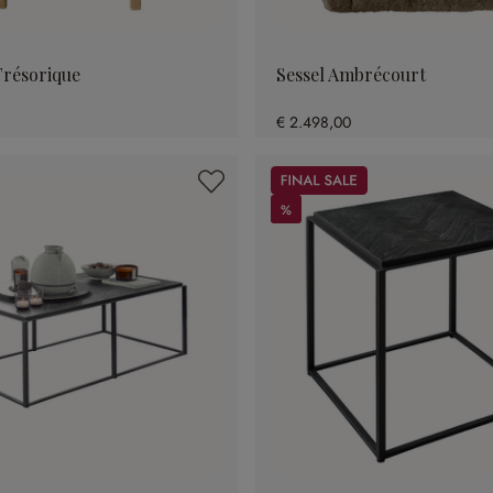
résorique
Sessel Ambrécourt
€ 2.498,00
Sale
%
%