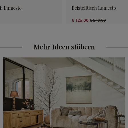
ch Lumesto
Beistelltisch Lumesto
€ 126,00
€ 248,00
(49.19% gespart)
Mehr Ideen stöbern