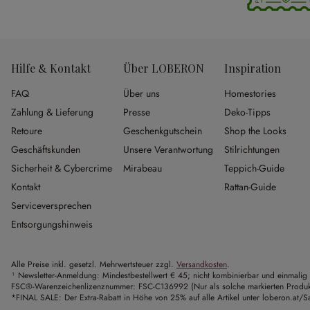
Hilfe & Kontakt
Über LOBERON
Inspiration
FAQ
Über uns
Homestories
Zahlung & Lieferung
Presse
Deko-Tipps
Retoure
Geschenkgutschein
Shop the Looks
Geschäftskunden
Unsere Verantwortung
Stilrichtungen
Sicherheit & Cybercrime
Mirabeau
Teppich-Guide
Kontakt
Rattan-Guide
Serviceversprechen
Entsorgungshinweis
Alle Preise inkl. gesetzl. Mehrwertsteuer zzgl.
Versandkosten
.
¹ Newsletter-Anmeldung: Mindestbestellwert € 45; nicht kombinierbar und einmalig 
FSC®-Warenzeichenlizenznummer: FSC-C136992 (Nur als solche markierten Produkte 
*FINAL SALE: Der Extra-Rabatt in Höhe von 25% auf alle Artikel unter loberon.at/Sa