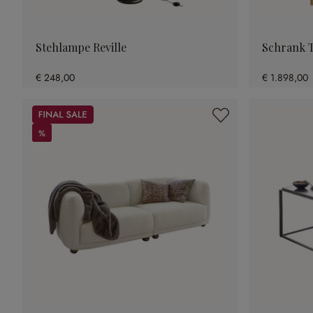
Stehlampe Reville
Schrank T
€ 248,00
€ 1.898,00
Sale
%
%