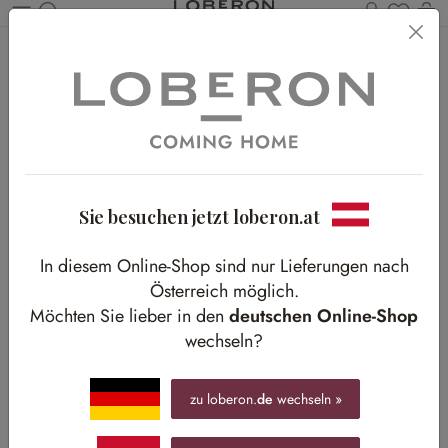
Du has
Wa
Zum Hauptinhalt springen
Home
Shop-The-Look
Wohnen
Shabby Details
Shabby Details
Verspielte Unikate für ein individuelles Zuhause
Sie besuchen jetzt loberon.at
In diesem Online-Shop sind nur Lieferungen nach
Österreich möglich.
Möchten Sie lieber in den
deutschen Online-Shop
wechseln?
zu loberon.
de
wechseln »