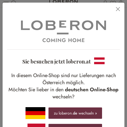
Du has
Wa
Zum Hauptinhalt springen
Home
Shop-The-Look
Wohnen
Natural Spirit
Natural Spirit
Warme Erdtöne aus Holz für Ihr Wohnzimmer
Sie besuchen jetzt loberon.at
In diesem Online-Shop sind nur Lieferungen nach
Österreich möglich.
Möchten Sie lieber in den
deutschen Online-Shop
wechseln?
zu loberon.
de
wechseln »