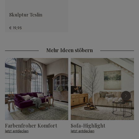
Skulptur Teslin
€ 19,95
Mehr Ideen stöbern
Farbenfroher Komfort
Sofa-Highlight
G
Jetzt entdecken
Jetzt entdecken
J