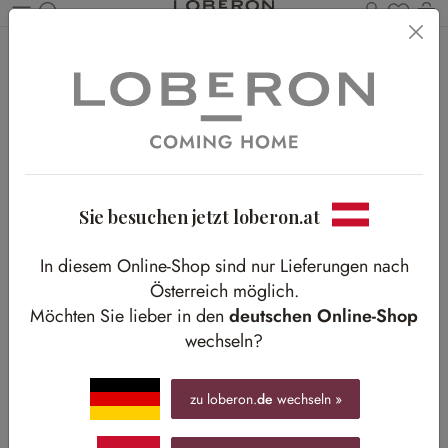
Du has
Wa
Zum Hauptinhalt springen
Home
Shop-The-Look
Wohnen
Colorful nature
Colorful nature
Die Farbenpracht der Natur im Wohnzimmer
Sie besuchen jetzt loberon.at
In diesem Online-Shop sind nur Lieferungen nach
Österreich möglich.
Möchten Sie lieber in den
deutschen Online-Shop
wechseln?
zu loberon.
de
wechseln »