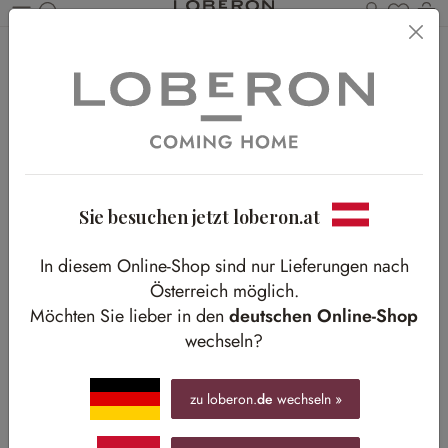
Du has
Wa
Zum Hauptinhalt springen
Home
Shop-The-Look
Wohnen
Winterträume in Creme
Winterträume in Creme
Helle Nuancen gegen den Winterblues
Sie besuchen jetzt loberon.at
In diesem Online-Shop sind nur Lieferungen nach
Österreich möglich.
Möchten Sie lieber in den
deutschen Online-Shop
wechseln?
zu loberon.
de
wechseln »