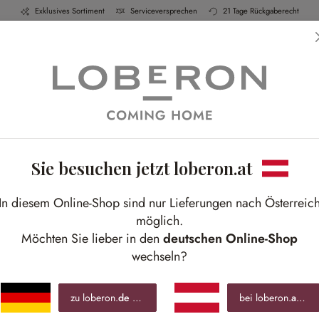
Exklusives Sortiment
Serviceversprechen
21 Tage Rückgaberecht
h & Küche
Schlafen
Bad
Möbel
Leucht
Sie besuchen jetzt loberon.at
Country Elegance
In diesem Online-Shop sind nur Lieferungen nach Österreic
Klassische Eleganz im rustikalen Landhaus-Stil
möglich.
Möchten Sie lieber in den
deutschen Online-Shop
wechseln?
zu loberon.
de
wechseln »
bei loberon.
at
blei