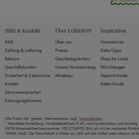
Hilfe & Kontakt
Über LOBERON
Inspiration
FAQ
Über uns
Homestories
Zahlung & Lieferung
Presse
Deko-Tipps
Retoure
Geschenkgutschein
Shop the Looks
Geschäftskunden
Unsere Verantwortung
Stilrichtungen
Sicherheit & Cybercrime
Mirabeau
Teppich-Guide
Kontakt
Rattan-Guide
Serviceversprechen
Entsorgungshinweis
Alle Preise inkl. gesetzl. Mehrwertsteuer zzgl.
Versandkosten
.
¹ Newsletter-Anmeldung: Mindestbestellwert € 45; nicht kombinierbar und einmalig 
FSC®-Warenzeichenlizenznummer: FSC-C136992 (Nur als solche markierten Produkte 
*FINAL SALE: Der Extra-Rabatt in Höhe von 25% auf alle Artikel unter loberon.at/Sa