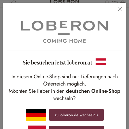
Du has
Wa
Zum Hauptinhalt springen
Home
Shop-The-Look
Neu
Herzstück Sofa
Herzstück Sofa
Dezenter Melange-Effekt für eine täuschend echte Fell-Optik
Sie besuchen jetzt loberon.at
In diesem Online-Shop sind nur Lieferungen nach
Österreich möglich.
Möchten Sie lieber in den
deutschen Online-Shop
wechseln?
zu loberon.
de
wechseln »