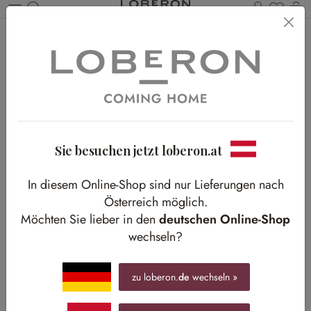
Du has
Wa
Zum Hauptinhalt springen
Home
Shop-The-Look
Summer Brunch
Summer Brunch
Einladende Terrasse mit stilvollen Rattan-Möbeln
Sie besuchen jetzt loberon.at
In diesem Online-Shop sind nur Lieferungen nach
Österreich möglich.
Möchten Sie lieber in den
deutschen Online-Shop
wechseln?
zu loberon.
de
wechseln »