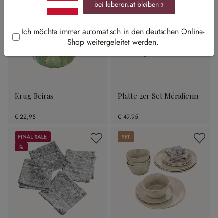
bei loberon.
at
bleiben »
Ich möchte immer automatisch in den deutschen Online-
Shop weitergeleitet werden.
Krug Beiras
Platte 2er Set Méridienn
€ 22,95
€ 49,95
Sale
Set
%
%