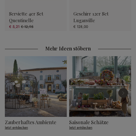
Serviette 4er Set
Geschirr 12er Set
Quentinelle
Luganville
€ 5,21
€ 12,95
€ 128,00
(59.77% gespart)
Mehr Ideen stöbern
Zauberhaftes Ambiente
Saisonale Schätze
Jetzt entdecken
Jetzt entdecken
J