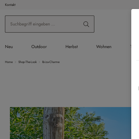
Kontakt
 Hauptinhalt springen
Zur Suche springen
Zur Hauptnavigation springen
Neu
Outdoor
Herbst
Wohnen
Tisc
Home
Shop-The-Look
Ibiza-Charme