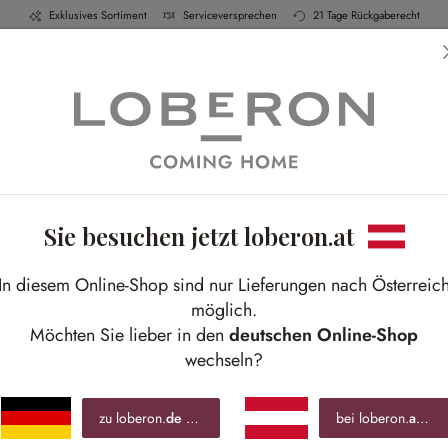
Exklusives Sortiment
Serviceversprechen
21 Tage Rückgaberecht
h & Küche
Schlafen
Bad
Möbel
Leucht
Sie besuchen jetzt loberon.at
Ibiza-Charme
In diesem Online-Shop sind nur Lieferungen nach Österreic
Holen Sie sich den Bohéme-Stil auf Ihre Terrass
möglich.
Möchten Sie lieber in den
deutschen Online-Shop
wechseln?
zu loberon.
de
wechseln »
bei loberon.
at
blei