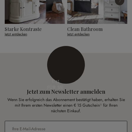
Starke Kontraste
Clean Bathroom
Jetzt entdecken
Jetzt entdecken
J
€ 15
FÜR SIE
Jetzt zum Newsletter anmelden
Wenn Sie erfolgreich das Abonnement bestätigt haben, erhalten Sie
mit Ihrem ersten Newsletter einen € 15 Gutschein¹ für Ihren
nächsten Einkauf.
E-Mail-Adresse
*