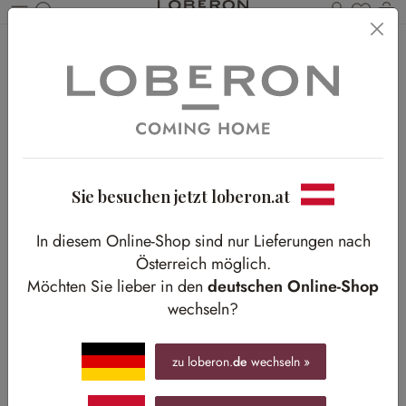
Du has
Wa
Zum Hauptinhalt springen
Home
Shop-The-Look
Bad
Bad im Naturlicht
Bad im Naturlicht
Sonnenstrahlen treffen auf Stein und Holz
Sie besuchen jetzt loberon.at
In diesem Online-Shop sind nur Lieferungen nach
Österreich möglich.
Möchten Sie lieber in den
deutschen Online-Shop
wechseln?
zu loberon.
de
wechseln »