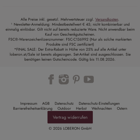
Alle Preise inkl. gesetzl. Mehrwertsteuer zzgl.
Versandkosten
.
¹ Newsletter-Anmeldung: Mindestbestellwert € 45; nicht kombinierbar und
einmalig einlösbar. Gilt nicht auf bereits reduzierte Ware. Nicht anwendbar beim
Kauf von Geschenkgutscheinen.
FSC®-Warenzeichenlizenznummer: FSC-C136992 (Nur als solche markierten
Produkte sind FSC zertifiziert)
*FINAL SALE: Der Extra-Rabatt in Höhe von 25% auf alle Artikel unter
loberon.at/Sale ist bereits abgezogen. Set-Artikel sind ausgeschlossen. Sie
benötigen keinen Gutscheincode. Gültig bis 11.08.2026.
Trustpilot
Impressum
AGB
Datenschutz
Datenschutz-Einstellungen
Barrierefreiheitserklärung
Outdoor
Herbst
Weihnachten
Ostern
Vertrag widerrufen
© 2026 LOBERON GmbH