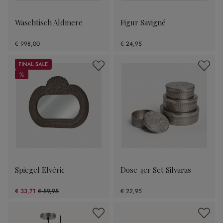
Waschtisch Aldmere
Figur Savigné
€ 998,00
€ 24,95
Sale
%
%
Spiegel Elvéric
Dose 4er Set Silvaras
€ 33,71
€ 59,95
€ 22,95
(43.77% gespart)