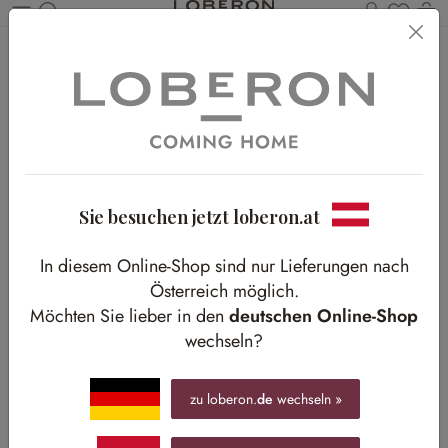
Du has
Wa
Zum Hauptinhalt springen
Home
Shop-The-Look
Bad
Beachhouse-Look im Bad
Beachhouse-Look im Bad
Eigener Wellness-Bereich wie im Urlaub
Sie besuchen jetzt loberon.at
In diesem Online-Shop sind nur Lieferungen nach
Österreich möglich.
Möchten Sie lieber in den
deutschen Online-Shop
wechseln?
zu loberon.
de
wechseln »