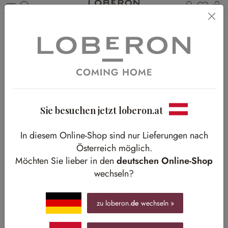
Du has
Wa
Zum Hauptinhalt springen
Home
Shop-The-Look
Kids
Zartgrünes Kinderzimmer
Zartgrünes Kinderzimmer
Zum Träumen, Toben, Bilderbücher blättern
Sie besuchen jetzt loberon.at
In diesem Online-Shop sind nur Lieferungen nach
Österreich möglich.
Möchten Sie lieber in den
deutschen Online-Shop
wechseln?
zu loberon.
de
wechseln »