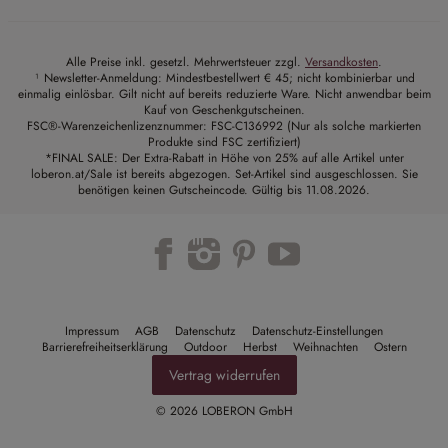
Alle Preise inkl. gesetzl. Mehrwertsteuer zzgl.
Versandkosten
.
¹ Newsletter-Anmeldung: Mindestbestellwert € 45; nicht kombinierbar und
einmalig einlösbar. Gilt nicht auf bereits reduzierte Ware. Nicht anwendbar beim
Kauf von Geschenkgutscheinen.
FSC®-Warenzeichenlizenznummer: FSC-C136992 (Nur als solche markierten
Produkte sind FSC zertifiziert)
*FINAL SALE: Der Extra-Rabatt in Höhe von 25% auf alle Artikel unter
loberon.at/Sale ist bereits abgezogen. Set-Artikel sind ausgeschlossen. Sie
benötigen keinen Gutscheincode. Gültig bis 11.08.2026.
Trustpilot
Impressum
AGB
Datenschutz
Datenschutz-Einstellungen
Barrierefreiheitserklärung
Outdoor
Herbst
Weihnachten
Ostern
Vertrag widerrufen
© 2026 LOBERON GmbH