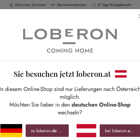
Exklusives Sortiment
Serviceversprechen
21 Tage Rückgaberecht
h & Küche
Schlafen
Bad
Möbel
Leucht
Sie besuchen jetzt loberon.at
Winterruhe im Landhausstil
In diesem Online-Shop sind nur Lieferungen nach Österreic
 Details und ein helles Ambiente sorgen für Besi
möglich.
Möchten Sie lieber in den
deutschen Online-Shop
wechseln?
zu loberon.
de
wechseln »
bei loberon.
at
blei