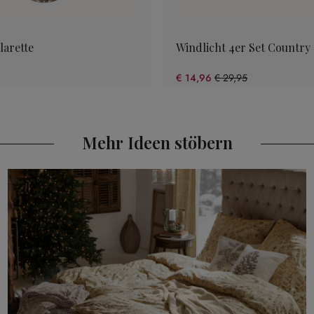
larette
Windlicht 4er Set Country
€ 14,96
€ 29,95
(50.05% gespart)
Mehr Ideen stöbern