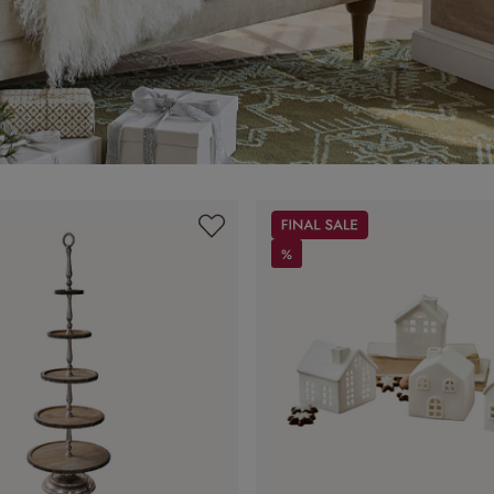
Sale
%
%